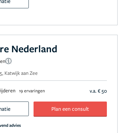
matie
re Nederland
gen
, Katwijk aan Zee
ijderen
v.a. € 50
19 ervaringen
matie
Plan een consult
jvend advies