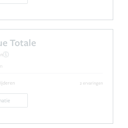
e Totale
en
um
ijderen
2 ervaringen
matie