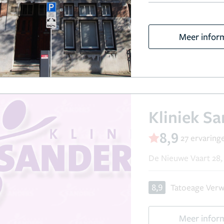
Meer infor
Kliniek S
8,9
27 ervaring
De Nieuwe Vaart 28
8,9
Tatoeage Verw
Meer infor