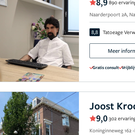
8,9
890 ervari
Naarderpoort 2A, N
8,8
Tatoeage Verw
Meer infor
Gratis consult
Vrijbli
Joost Kro
9,0
302 ervarin
Koninginneweg 162 