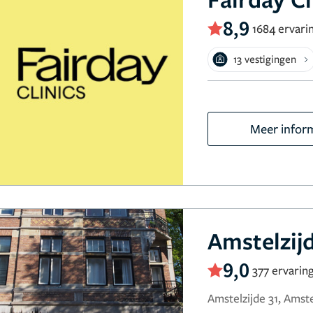
8,9
1684 ervari
13 vestigingen
Meer infor
Amstelzijd
9,0
377 ervarin
Amstelzijde 31, Amst