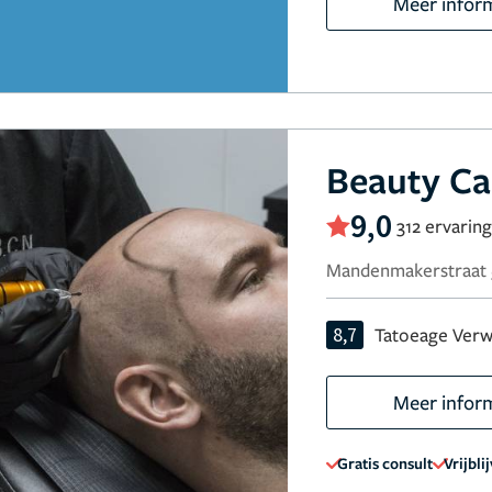
Meer infor
Beauty Ca
9,0
312 ervarin
Mandenmakerstraat 5
8,7
Tatoeage Verw
Meer infor
Gratis consult
Vrijbli