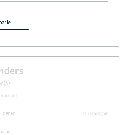
matie
anders
en
, Bussum
ijderen
21 ervaringen
matie