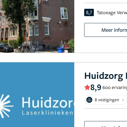
8,7
Tatoeage Verw
Meer infor
Huidzorg 
8,9
600 ervari
8 vestigingen