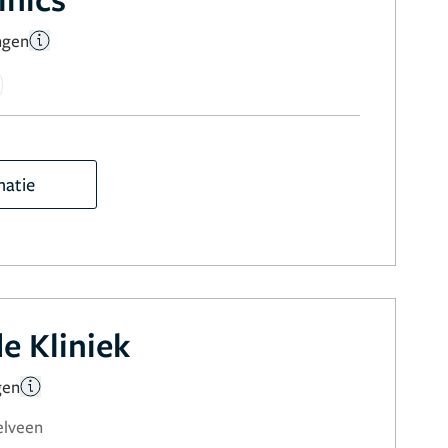
ngen
matie
e Kliniek
gen
elveen