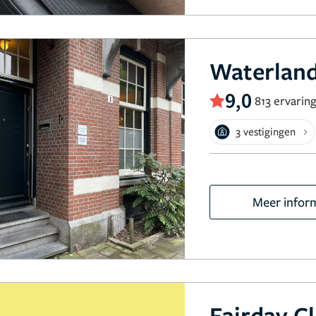
Waterland
9,0
813 ervarin
3 vestigingen
Meer infor
Fairday Cl