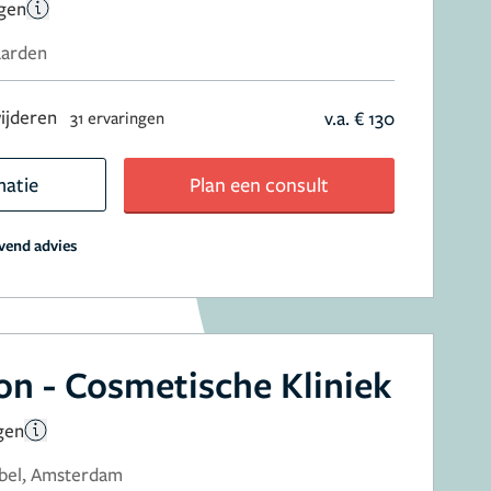
ngen
aarden
ijderen
v.a. € 130
31 ervaringen
matie
Plan een consult
jvend advies
on - Cosmetische Kliniek
gen
-bel, Amsterdam