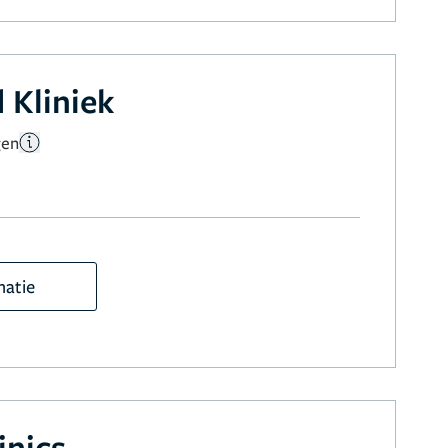
 Kliniek
gen
matie
inics