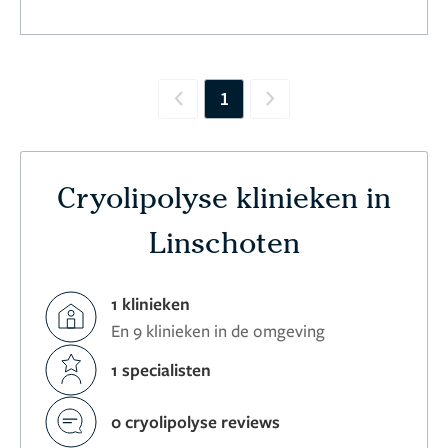
1
Previous
Next
Cryolipolyse klinieken in
Linschoten
1 klinieken
En 9 klinieken in de omgeving
1 specialisten
0 cryolipolyse reviews