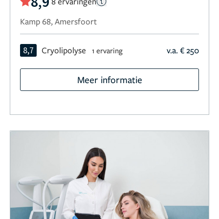
8,9
8 ervaringen
Kamp 68, Amersfoort
8,7
Cryolipolyse
v.a. € 250
1 ervaring
Meer informatie