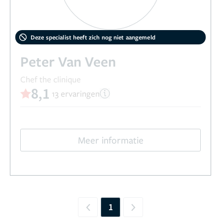
Deze specialist heeft zich nog niet aangemeld
Peter Van Veen
Chef the clinique
8,1
13 ervaringen
Meer informatie
1
Previous
Next