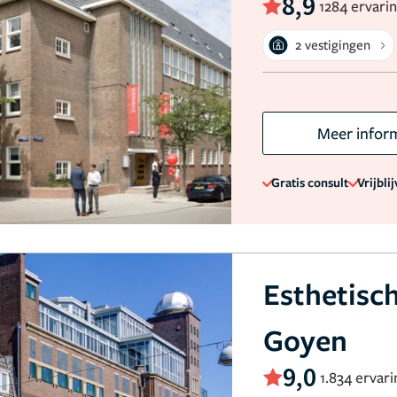
8,9
1284 ervari
2 vestigingen
Meer infor
Gratis consult
Vrijbli
Esthetisc
Goyen
9,0
1.834 ervar