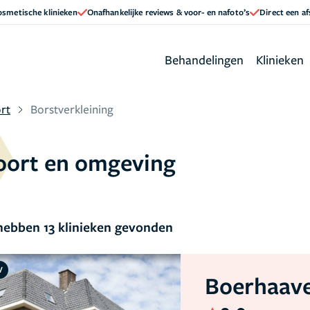
cosmetische klinieken
Onafhankelijke reviews & voor- en nafoto’s
Direct een a
Behandelingen
Klinieken
rt
Borstverkleining
foort en omgeving
ebben 13 klinieken gevonden
V
Boerhaave