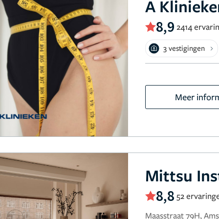
A Kliniek
8,9
2414 ervari
3 vestigingen
Meer infor
Mittsu Ins
8,8
52 ervaring
Maasstraat 79H, Am