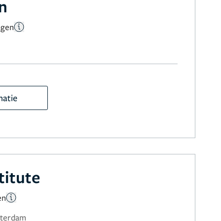
en
ngen
matie
titute
en
sterdam