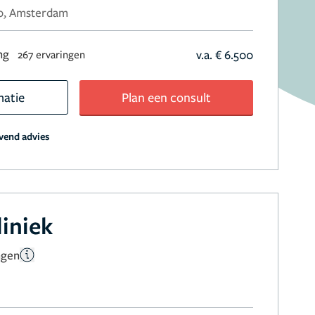
80, Amsterdam
ng
v.a. € 6.500
267 ervaringen
matie
Plan een consult
jvend advies
liniek
ngen