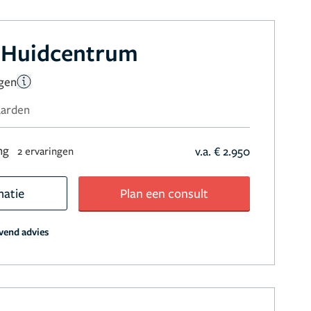
 Huidcentrum
ngen
aarden
ng
v.a. € 2.950
2 ervaringen
matie
Plan een consult
jvend advies