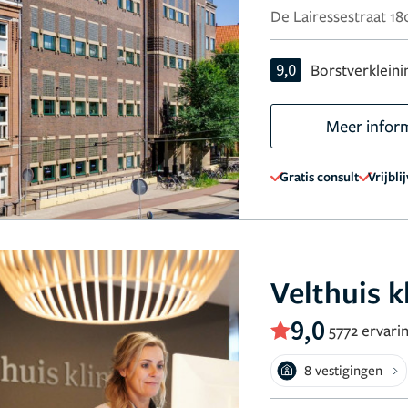
De Lairessestraat 1
9,0
Borstverkleini
Meer infor
Gratis consult
Vrijbli
Velthuis k
9,0
5772 ervari
8 vestigingen