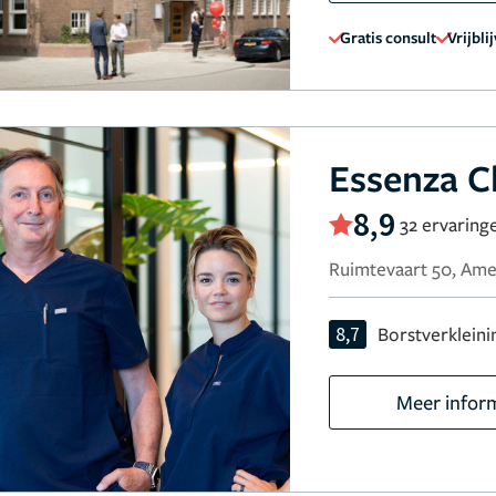
Gratis consult
Vrijbli
Essenza Cl
8,9
32 ervaring
Ruimtevaart 50, Ame
8,7
Borstverkleini
Meer infor