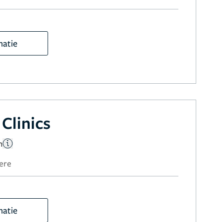
matie
Clinics
n
ere
matie