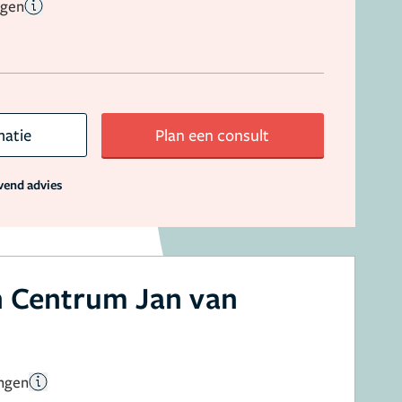
ngen
matie
Plan een consult
jvend advies
h Centrum Jan van
ingen