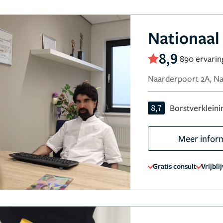
Nationaal
8,9
890 ervari
Naarderpoort 2A, N
8,7
Borstverkleini
Meer infor
Gratis consult
Vrijbli