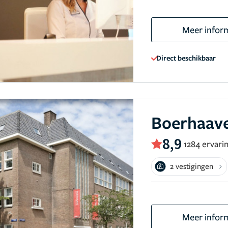
Meer infor
Direct beschikbaar
Boerhaave
8,9
1284 ervari
2 vestigingen
Meer infor