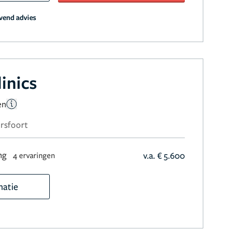
jvend advies
inics
en
rsfoort
ng
v.a. € 5.600
4 ervaringen
matie