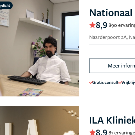
gelicht
Nationaal
8,9
890 ervarin
Naarderpoort 2A, N
Meer infor
Gratis consult
Vrijbli
ILA Klinie
8,9
81 ervaring