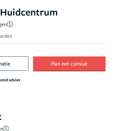
 Huidcentrum
gen
aarden
matie
Plan een consult
jvend advies
k
en