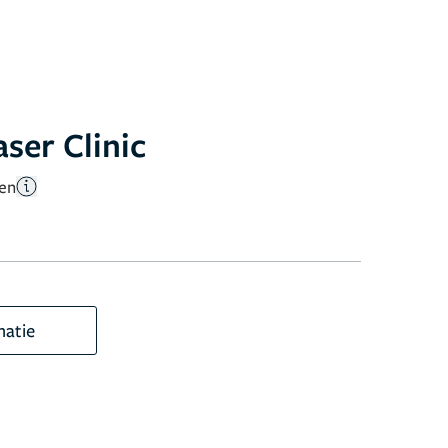
ser Clinic
gen
matie