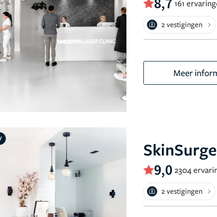
8,7
161 ervarin
2 vestigingen
Meer infor
V
SkinSurger
9,0
2304 ervari
2 vestigingen