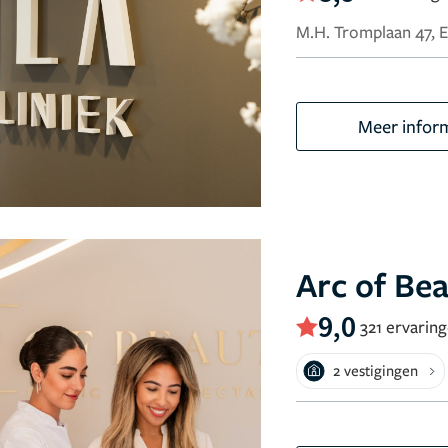
M.H. Tromplaan 47, 
Meer infor
Arc of Be
9,0
321 ervarin
2 vestigingen