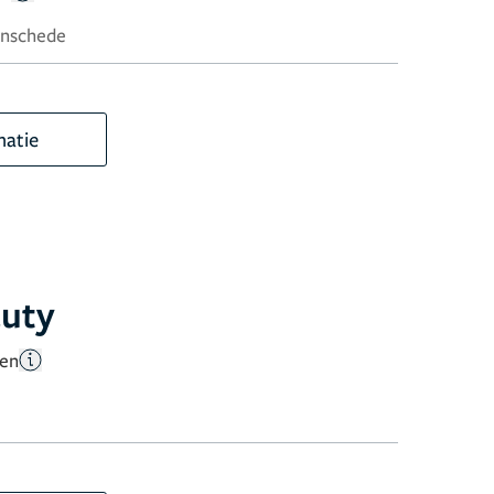
Enschede
matie
auty
gen