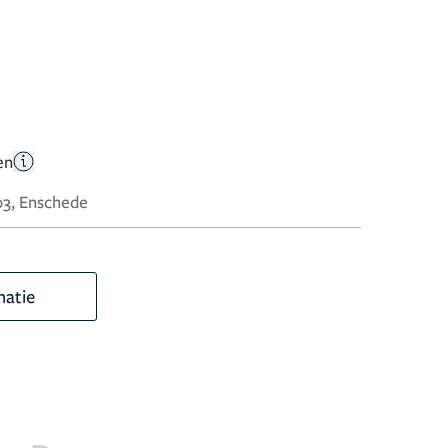
en
03, Enschede
matie