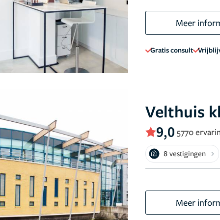
Meer infor
Gratis consult
Vrijbli
Velthuis k
9,0
5770 ervari
8 vestigingen
Meer infor