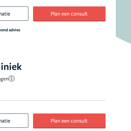
matie
Plan een consult
jvend advies
liniek
ngen
matie
Plan een consult