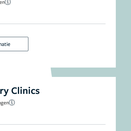
gen
matie
y Clinics
ngen