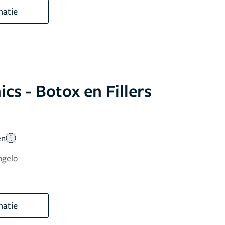
matie
ics - Botox en Fillers
en
ngelo
matie