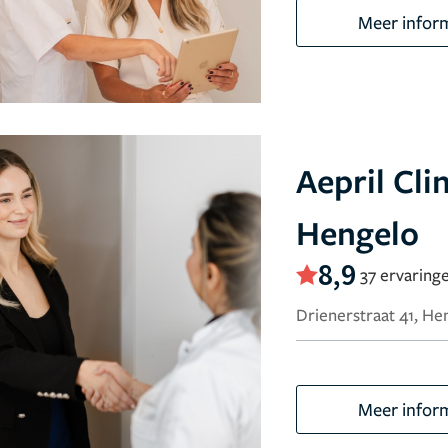
Meer infor
Aepril Clin
Hengelo
8,9
37 ervaring
Drienerstraat 41, He
Meer infor