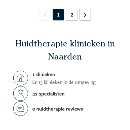
1
2
Previous
Next
Huidtherapie klinieken in
Naarden
1 klinieken
En 15 klinieken in de omgeving
42 specialisten
0 huidtherapie reviews