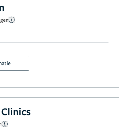
en
ngen
matie
Clinics
n