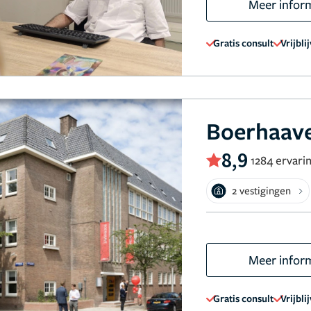
Meer infor
Gratis consult
Vrijbli
Boerhaave
8,9
1284 ervari
2 vestigingen
Meer infor
Gratis consult
Vrijbli