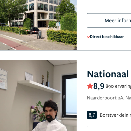
Meer infor
Direct beschikbaar
Nationaal
8,9
890 ervari
Naarderpoort 2A, N
8,7
Borstverkleini