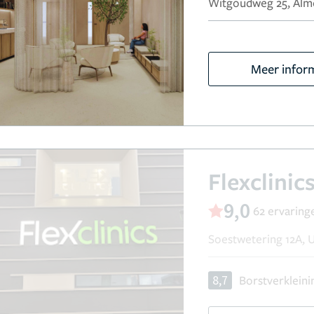
Witgoudweg 25, Alm
Meer infor
Flexclinic
9,0
62 ervaring
Soestwetering 12A, 
8,7
Borstverkleini