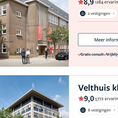
8,9
1284 ervari
2 vestigingen
Meer infor
Gratis consult
Vrijbli
Velthuis k
9,0
5772 ervari
8 vestigingen