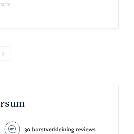
matie
Next
versum
30 borstverkleining reviews