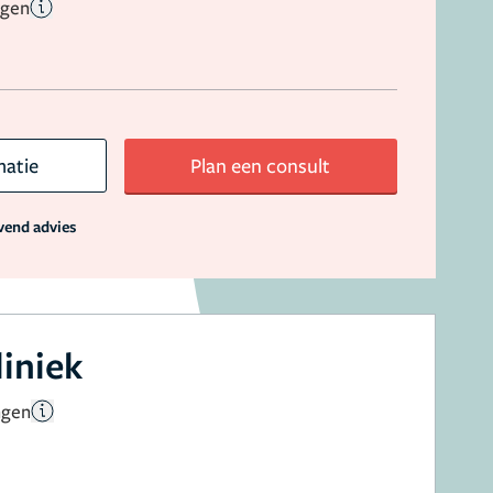
ngen
matie
Plan een consult
jvend advies
liniek
ngen