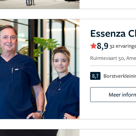
Essenza Cl
8,9
32 ervaring
Ruimtevaart 50, Ame
8,7
Borstverkleini
Meer infor