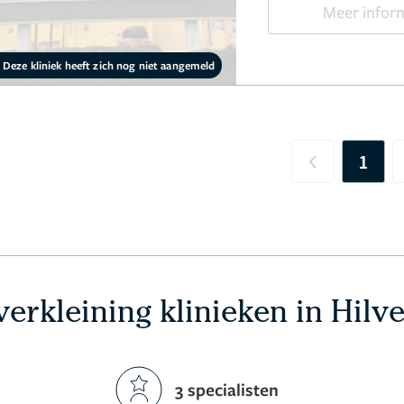
Meer infor
Deze kliniek heeft zich nog niet aangemeld
1
Previous
verkleining klinieken in Hil
3 specialisten