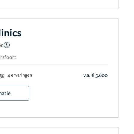
inics
en
rsfoort
ng
v.a. € 5.600
4 ervaringen
matie