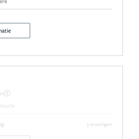
ere
matie
s
en
Utrecht
ng
3 ervaringen