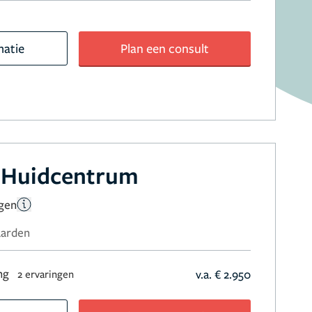
matie
Plan een consult
 Huidcentrum
ngen
aarden
ng
v.a. € 2.950
2 ervaringen