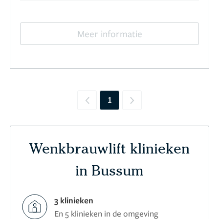
Meer informatie
1
Previous
Next
Wenkbrauwlift klinieken
in Bussum
3 klinieken
En 5 klinieken in de omgeving