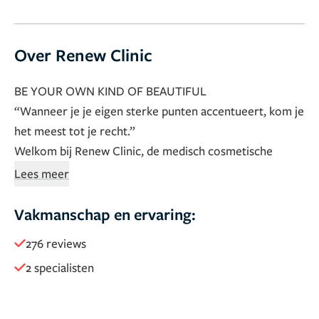
Over Renew Clinic
BE YOUR OWN KIND OF BEAUTIFUL
“Wanneer je je eigen sterke punten accentueert, kom je
het meest tot je recht.”
Welkom bij Renew Clinic, de medisch cosmetische
praktijk waar aandacht voor jouw persoonlijke wensen
Lees meer
centraal staat.
Omdat het belangrijk is dat jij je lekker voelt in je
Vakmanschap en ervaring:
lichaam, zorgen we ervoor dat we voldoende tijd
276 reviews
inplannen voor onze consulten. Ook voor een
2 specialisten
vrijblijvend advies kun je kosteloos een afspraak maken.
Je komt er dan samen met cosmetisch arts Els
Vogelpoel achter wat de mogelijkheden zijn om jou te