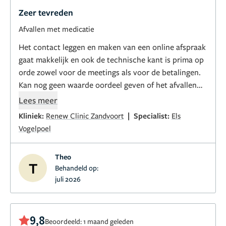
Zeer tevreden
Afvallen met medicatie
Het contact leggen en maken van een online afspraak
gaat makkelijk en ook de technische kant is prima op
orde zowel voor de meetings als voor de betalingen.
Kan nog geen waarde oordeel geven of het afvallen
omdat ik pas begonnen ben.
Lees meer
|
Kliniek:
Renew Clinic Zandvoort
Specialist:
Els
Vogelpoel
Theo
T
Behandeld op:
juli 2026
9,8
Beoordeeld: 1 maand geleden