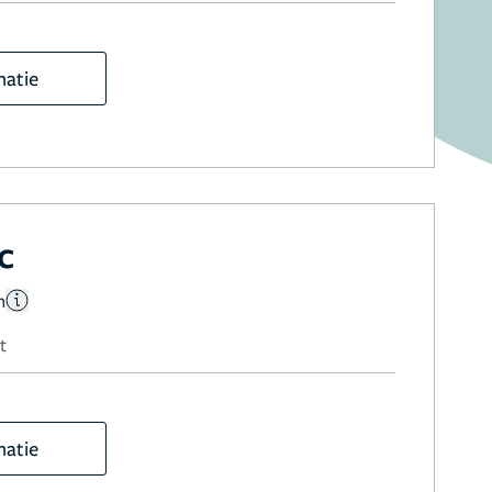
matie
c
n
t
matie