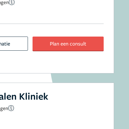
ngen
matie
Plan een consult
len Kliniek
ngen