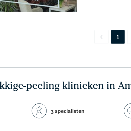
1
Previous
kige-peeling klinieken in 
3 specialisten