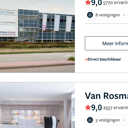
9,0
5770 ervari
8 vestigingen
Meer infor
Direct beschikbaar
Van Rosma
9,0
2557 ervari
3 vestigingen