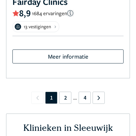
Fairday Clinics
8,9
1684 ervaringen
13 vestigingen
Meer informatie
1
2
4
...
Previous
Next
Klinieken in Sleeuwijk