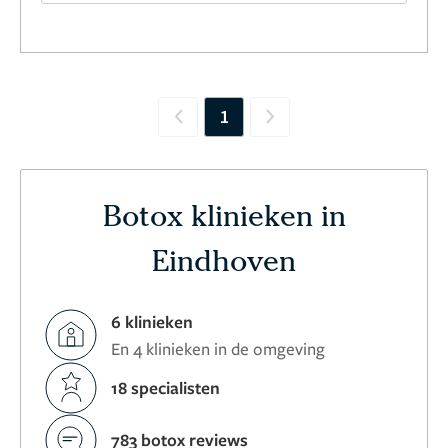
1
Previous
Next
Botox klinieken in
Eindhoven
6 klinieken
En 4 klinieken in de omgeving
18 specialisten
783 botox reviews