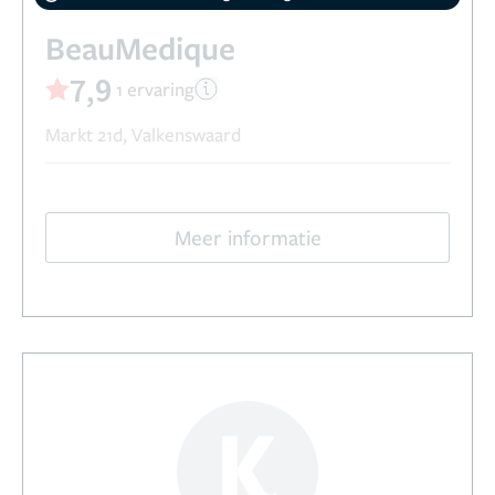
BeauMedique
7,9
1 ervaring
Markt 21d, Valkenswaard
Meer informatie