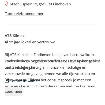
Stadhuisplein 10, 5611 EM Eindhoven
Toon telefoonnummer
ATS Kliniek
Al 20 jaar lokaal en vertrouwd
Bij ATS Kliniek in Eindhoven ben je van harte welkom
voor een vrijblijvend en kosteloos consult op het gebied
Onderdeel van organisatie ATS Kliniek by Heyendael
van plastische chirurgie. In onze kleinschalige en
met
2 vestigingen
vertrouwde omgeving nemen we alle tijd voor jou en
jouw wensen.
Tijdens het consult spreek je met een
Ga naar de website
ervaren plastisch chirurg die samen met jou kijkt naar
Lees meer
wat écht bij je past. Je kunt rekenen op eerlijk en
deskundig advies, altijd afgestemd op jouw wensen en