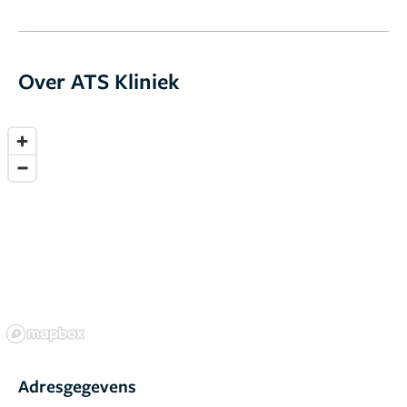
werd werkelijk fantastisch mee omgegaan! Wat een
fijn team. Geen haast. Alles werd uitgelegd en er werd
echt de tijd genomen door iedereen die betrokken
Over ATS Kliniek
was. Er werd goed geluisterd naar mijn wensen en
hierdoor was het een hele fijne ervaring. En zou ik het
zo weer doen. Ik kan dokter Hermens en zijn team
van harte aanbevelen.
Adresgegevens