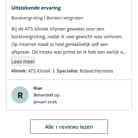
Uitstekende ervaring
Borstvergroting
|
Borsten vergroten
Bij de ATS kliniek Vlijmen geweest voor een
borstvergroting, nadat ik veel gewicht was verloren.
Op internet maak je heel gemakkelijk zelf een
afspraak. De intake was prima en ik heb een eerlijk en
goed advies gehad over mijn opties van de
Lees meer
behandelend arts. Er was geen druk. Ik kreeg alle tijd
|
Kliniek:
ATS Kliniek
Specialist:
Roland Hermens
om na te denken over het advies. Operatie inplannen
ging prima en in overleg waarbij ik de keus kreeg voor
Rian
meerdere data. Ik miste wel de bevestigingsmail. Voor
R
Behandeld op:
de operatie wordt je gebeld. Persoonlijk had liever al
januari 2026
wat eerder geweten wat de bedoeling was en de
tijdstippen. De dame die mij te woord stond was zeer
proffesioneel, kon me gerust stellen en wist
Alle 1 reviews lezen
antwoord op al mijn vragen die ik nog had.
De dag van de operatie was ik erg nerveus. En daar