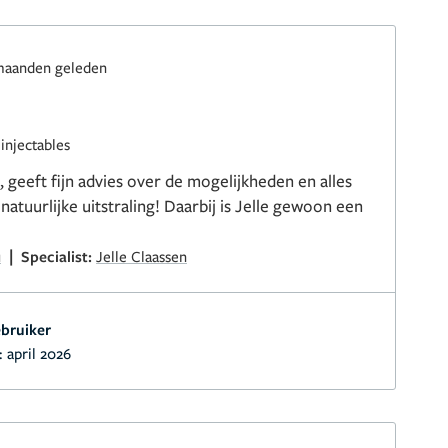
maanden geleden
injectables
, geeft fijn advies over de mogelijkheden en alles
atuurlijke uitstraling! Daarbij is Jelle gewoon een
|
u
Specialist:
Jelle Claassen
bruiker
:
april 2026