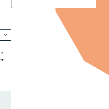
de
len
e