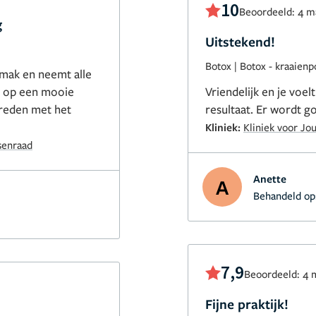
10
Beoordeeld: 4 m
g
Uitstekend!
Botox
|
Botox - kraaienp
emak en neemt alle
je op een mooie
Vriendelijk en je vo
evreden met het
resultaat. Er wordt 
Kliniek:
Kliniek voor Jo
senraad
Anette
A
Behandeld op
7,9
Beoordeeld: 4 
Fijne praktijk!