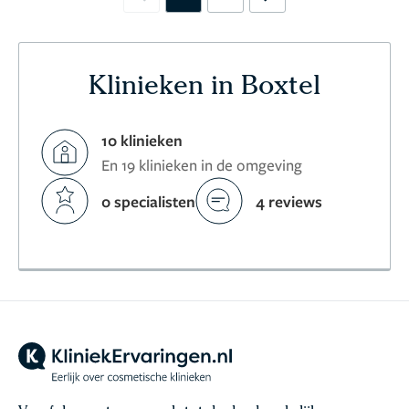
Previous
Next
Klinieken in Boxtel
10 klinieken
En 19 klinieken in de omgeving
0 specialisten
4 reviews