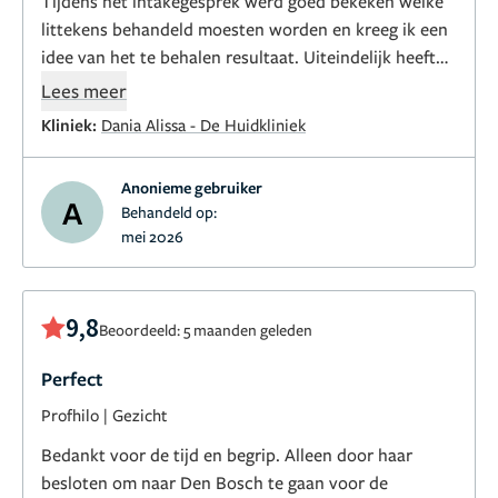
Tijdens het intakegesprek werd goed bekeken welke
littekens behandeld moesten worden en kreeg ik een
idee van het te behalen resultaat. Uiteindelijk heeft
het resultaat nog wat beter uitgepakt dan vooraf
Lees meer
ingeschat.
Kliniek:
Dania Alissa - De Huidkliniek
Anonieme gebruiker
A
Behandeld op:
mei 2026
9,8
Beoordeeld: 5 maanden geleden
Perfect
Profhilo
|
Gezicht
Bedankt voor de tijd en begrip. Alleen door haar
besloten om naar Den Bosch te gaan voor de