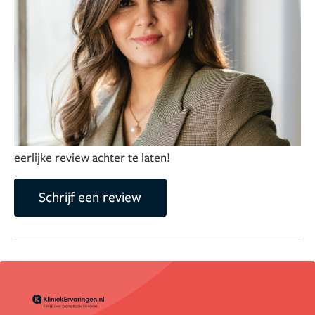
bieden. Zo kan de cliënt het beste resultaat behalen,
precies wat past bij zijn of haar wensen en
verwachtingen.
Dania brengt graag veel tijd door met
haar twee zonen, in haar vrije tijd sport ze en spreekt ze
met vrienden af.
Deel je ervaring over deze kliniek
Help anderen met het maken van hun keuze door een
eerlijke review achter te laten!
Schrijf een review