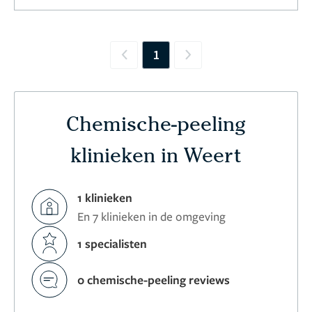
1
Previous
Next
Chemische-peeling
klinieken in Weert
1 klinieken
En 7 klinieken in de omgeving
1 specialisten
0 chemische-peeling reviews