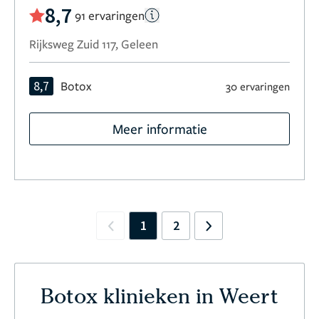
8,7
91 ervaringen
Rijksweg Zuid 117, Geleen
8,7
Botox
30 ervaringen
Meer informatie
1
2
Previous
Next
Botox klinieken in Weert