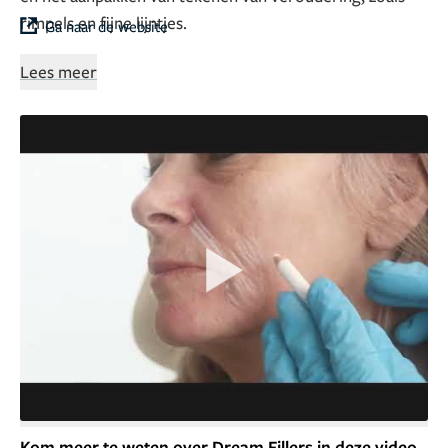
rimpels en fijne lijntjes.
Ga naar de website
Lees meer
Ons toegewijde team staat klaar om naar jouw unieke
behoeften en wensen te luisteren. We streven altijd
naar natuurlijke en evenwichtige resultaten, zodat je
niet alleen jonger uitziet, maar je ook beter voelt over
jezelf.
Kom meer te weten over Dream Fillers in deze video