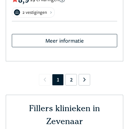
2 vestigingen
Meer informatie
1
2
Previous
Next
Fillers klinieken in
Zevenaar