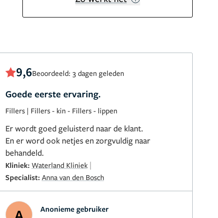
9,6
Beoordeeld: 3 dagen geleden
Goede eerste ervaring.
Fillers
|
Fillers - kin
-
Fillers - lippen
Er wordt goed geluisterd naar de klant.
En er word ook netjes en zorgvuldig naar
behandeld.
|
Kliniek:
Waterland Kliniek
Specialist:
Anna van den Bosch
Anonieme gebruiker
A