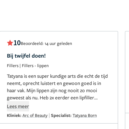
10
Beoordeeld: 14 uur geleden
Bij twijfel doen!
Fillers
|
Fillers - lippen
Tatyana is een super kundige arts die echt de tijd
neemt, oprecht luistert en gewoon goed is in
haar vak. Mijn lippen zijn nog nooit zo mooi
geweest als nu. Heb 2x eerder een lipfiller
behandeling gehad waarbij het resultaat niet zó
Lees meer
mooi en symmetrisch is geworden als bij Tatyana.
|
Kliniek:
Arc of Beauty
Specialist:
Tatyana Born
Ik heb een lastige lipvorm waarbij de impact
behoorlijk is. Bij mijn vorige behandelingen was ik