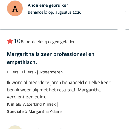
heel snel blauw en gezwollen, dat heb ik dit keer
Anonieme gebruiker
A
nauwelijks gehad terwijl er toch behoorlijk
Behandeld op:
augustus 2026
geprikt is. Dan weet je wederom echt wat je doet,
toch? Ik ben oprecht zo zo blij! Heel erg bedankt!
Zij heeft er een klant voor het leven bij!
10
Beoordeeld: 4 dagen geleden
Margaritha is zeer professioneel en
empathisch.
Fillers
|
Fillers - jukbeenderen
Ik word al meerdere jaren behandeld en elke keer
ben ik weer blij met het resultaat. Margaritha
verdient een puim.
|
Kliniek:
Waterland Kliniek
Specialist:
Margaritha Adams