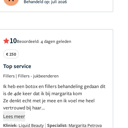
Behandeld op:
juli 2026
10
Beoordeeld: 4 dagen geleden
€ 250
Top service
Fillers
|
Fillers - jukbeenderen
Ik heb een botox en fillers behandeling gedaan dit
is de 4de keer dat ik bij margarita kom
Ze denkt echt met je mee en ik voel me heel
vertrouwd bij haar
Ze legt alles duidelijk uit
Lees meer
Margarita is een topper
|
Kliniek:
Liquid Beauty
Specialist:
Margarita Petrova