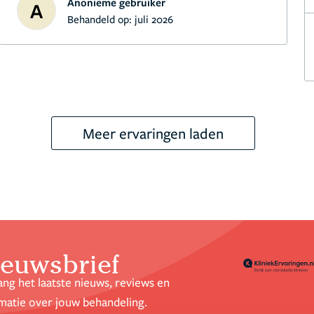
Anonieme gebruiker
A
Behandeld op:
juli 2026
Meer ervaringen laden
euwsbrief
ng het laatste nieuws, reviews en
matie over jouw behandeling.