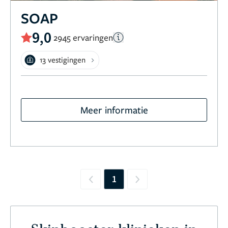
SOAP
9,0
2945 ervaringen
13 vestigingen
Meer informatie
1
Previous
Next