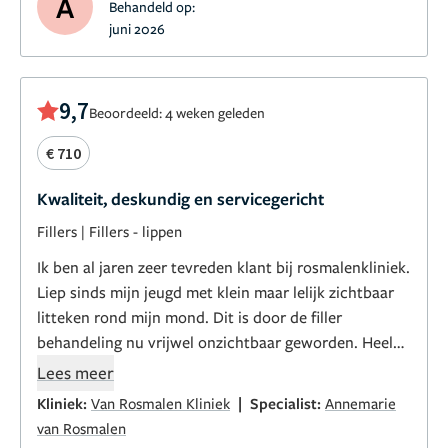
A
Behandeld op:
juni 2026
9,7
Beoordeeld: 4 weken geleden
€ 710
Kwaliteit, deskundig en servicegericht
Fillers
|
Fillers - lippen
Ik ben al jaren zeer tevreden klant bij rosmalenkliniek.
Liep sinds mijn jeugd met klein maar lelijk zichtbaar
litteken rond mijn mond. Dit is door de filler
behandeling nu vrijwel onzichtbaar geworden. Heel
blij met het resultaat . De rest van mijn beetje
Lees meer
ongelijke mond ziet er ook prachtig uit na de pijnloze
|
Kliniek:
Van Rosmalen Kliniek
Specialist:
Annemarie
behandeling door Annemarie 🤩
van Rosmalen