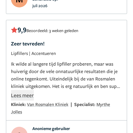
juli 2026
9,9
Beoordeeld: 3 weken geleden
Zeer tevreden!
Lipfillers
|
Accentueren
Ik wilde al langere tijd lipfiller proberen, maar was
huiverig door de vele onnatuurlijke resultaten die je
online tegenkomt. Uiteindelijk bij de van Rosmalen
kliniek uitgekomen. Het is erg natuurlijk en ben super
blij met het resultaat!
Lees meer
|
Kliniek:
Van Rosmalen Kliniek
Specialist:
Myrthe
Jolles
Anonieme gebruiker