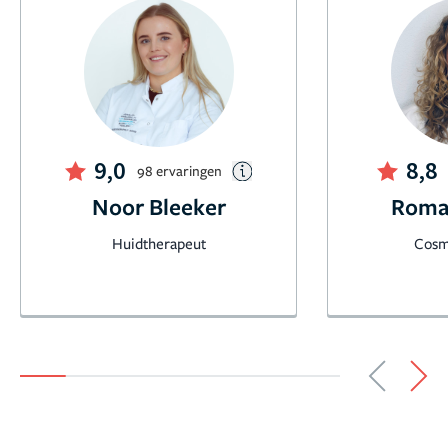
9,0
8,8
98 ervaringen
Noor Bleeker
Roma
Huidtherapeut
Cosm