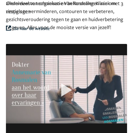
allernieuwste technieken en behandelingen aan om
Onderdeel van organisatie Van Rosmalen Kliniek met
3
rimpels te verminderen, contouren te verbeteren,
vestigingen
gezichtsveroudering tegen te gaan en huidverbetering
te geven. Alles voor de mooiste versie van jezelf!
Ga naar de website