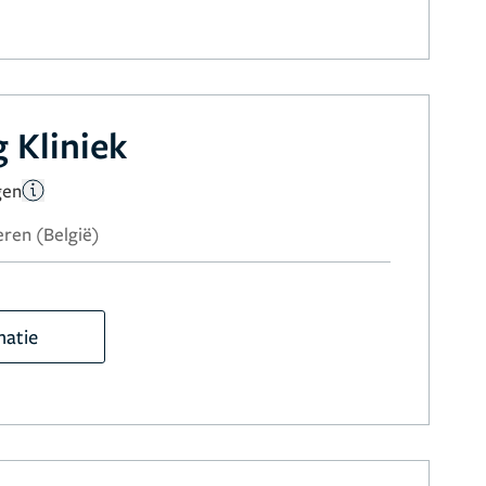
 Kliniek
gen
eren (België)
matie