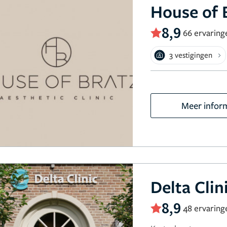
House of 
8,9
66 ervaring
3 vestigingen
Meer infor
Delta Clin
8,9
48 ervaring