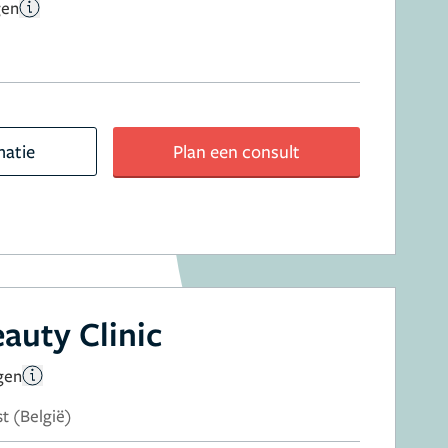
gen
matie
Plan een consult
auty Clinic
gen
st (België)