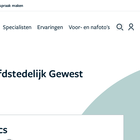
fspraak maken
Specialisten
Ervaringen
Voor- en nafoto's
fdstedelijk Gewest
cs