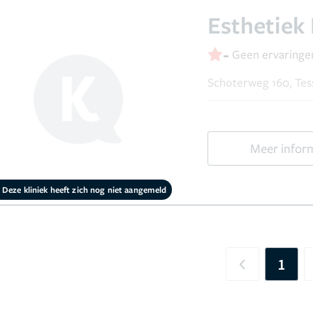
Esthetiek
-
Geen ervaringe
Schoterweg 160, Tes
Meer infor
Deze kliniek heeft zich nog niet aangemeld
1
Previous