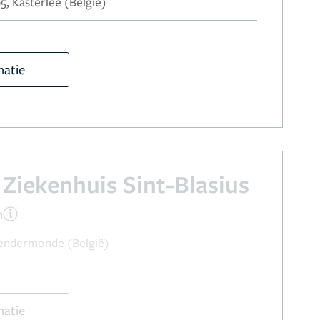
, Kasterlee (België)
matie
Ziekenhuis Sint-Blasius
n
Dendermonde (België)
matie