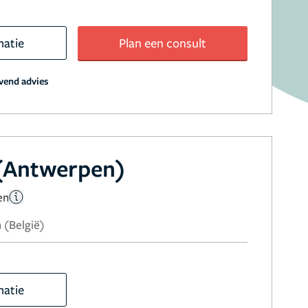
matie
Plan een consult
jvend advies
 (Antwerpen)
en
 (België)
matie