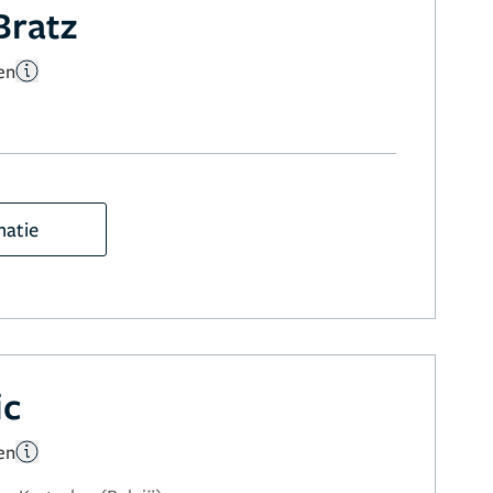
Bratz
en
matie
ic
en