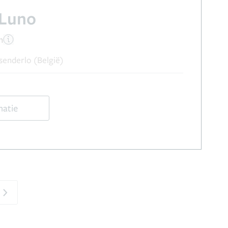
 Luno
n
senderlo (België)
matie
Next