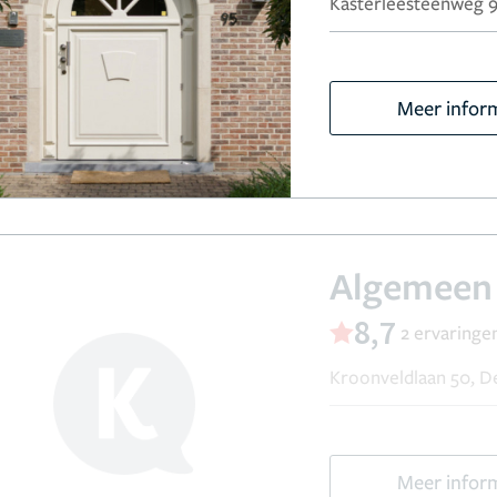
Kasterleesteenweg 95
Meer infor
Algemeen 
8,7
2 ervaringe
Kroonveldlaan 50, 
Meer infor