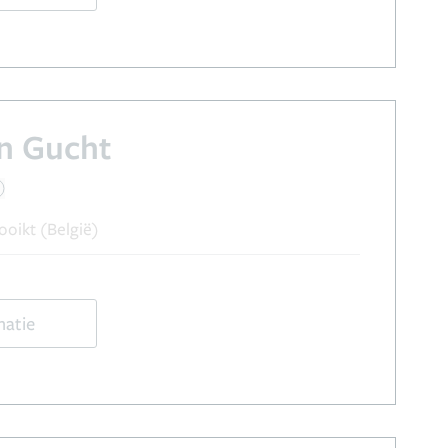
an Gucht
ooikt (België)
matie