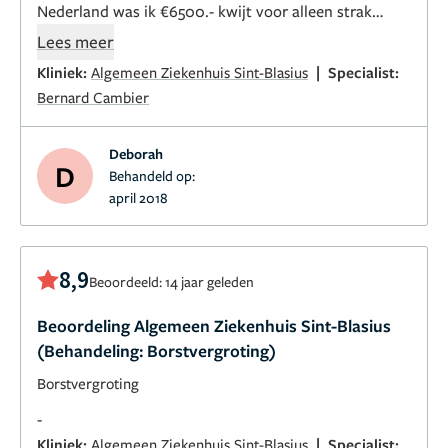
Nederland was ik €6500.- kwijt voor alleen strak
trekken bij hem €3500 voor lipo reven en strak
Lees meer
trekken.
|
Kliniek:
Algemeen Ziekenhuis Sint-Blasius
Specialist:
Bernard Cambier
Deborah
D
Behandeld op:
april 2018
8,9
Beoordeeld: 14 jaar geleden
Beoordeling Algemeen Ziekenhuis Sint-Blasius
(Behandeling: Borstvergroting)
Borstvergroting
-
|
Kliniek:
Algemeen Ziekenhuis Sint-Blasius
Specialist: