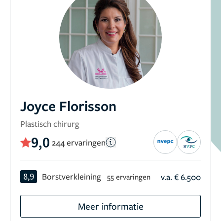
Joyce Florisson
Plastisch chirurg
9,0
244 ervaringen
8,9
Borstverkleining
v.a. € 6.500
55 ervaringen
Meer informatie