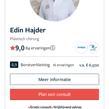
Edin Hajder
Plastisch chirurg
9,0
84 ervaringen
8,9
Borstverkleining
v.a. € 6.500
16 ervaringen
Meer informatie
Plan een consult
Gratis consult
Vrijblijvend advies