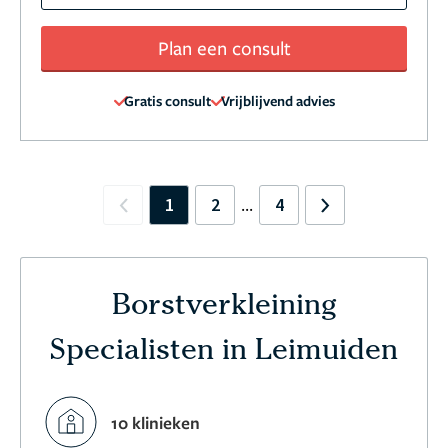
Plan een consult
Gratis consult
Vrijblijvend advies
1
2
4
...
Previous
Next
Borstverkleining
Specialisten in Leimuiden
10 klinieken