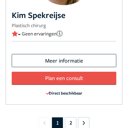
Kim Spekreijse
Plastisch chirurg
-
Geen ervaringen
Meer informatie
Plan een consult
Direct beschikbaar
1
2
Previous
Next