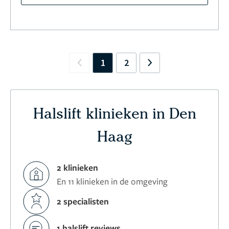
1
2
Previous
Next
Halslift klinieken in Den
Haag
2 klinieken
En 11 klinieken in de omgeving
2 specialisten
1 halslift reviews