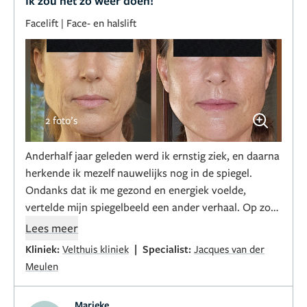
Ik zou het zo weer doen!
Facelift
|
Face- en halslift
2 foto’s
Anderhalf jaar geleden werd ik ernstig ziek, en daarna
herkende ik mezelf nauwelijks nog in de spiegel.
Ondanks dat ik me gezond en energiek voelde,
vertelde mijn spiegelbeeld een ander verhaal. Op zoek
naar een oplossing kwam ik terecht bij
Lees meer
Naturalfaces.com en Dr. Jacques van der Meulen. Na
|
Kliniek:
Velthuis kliniek
Specialist:
Jacques van der
ons consult – via Zoom – wist ik meteen: dit is wat ik
Meulen
wil. Ik, die nog nooit aan een facelift had gedacht,
was direct overtuigd door zijn aanpak: verfrissen
Marieke