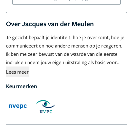
Over Jacques van der Meulen
Je gezicht bepaalt je identiteit, hoe je overkomt, hoe je
communiceert en hoe andere mensen op je reageren.
Ik ben me zeer bewust van de waarde van die eerste
indruk en neem jouw eigen uitstraling als basis voor
mijn behandelingen. Bij de ingrepen die ik doe - met
Lees meer
name facelifts en neuscorrecties - gaat het bij uitstek
Keurmerken
om balans. Door zo’n behandeling mag je jezelf nooit
verliezen, je uitstraling moet kloppen en bij je passen,
met respect voor je natuurlijke grenzen. Ik streef
ernaar om het zo te doen dat alles weer op z’n plek valt.
Je oogopslag, je persoonlijkheid, de vorm van je
lichaam.