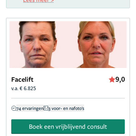
9,0
Facelift
v.a. € 6.825
74 ervaringen
3 voor- en nafoto's
Boek een vrijblijvend consult