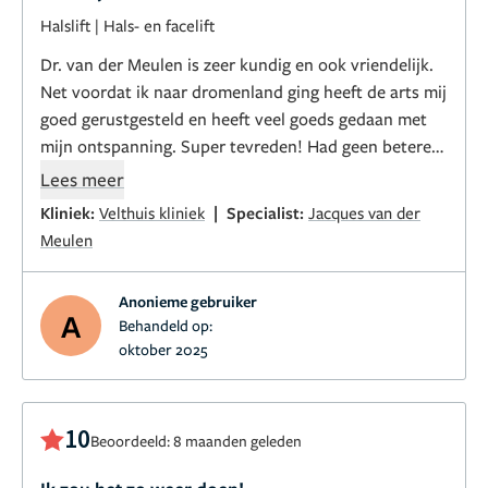
Halslift
|
Hals- en facelift
Dr. van der Meulen is zeer kundig en ook vriendelijk.
Net voordat ik naar dromenland ging heeft de arts mij
goed gerustgesteld en heeft veel goeds gedaan met
mijn ontspanning. Super tevreden! Had geen betere
arts kunnen krijgen.
Lees meer
|
Kliniek:
Velthuis kliniek
Specialist:
Jacques van der
Meulen
Anonieme gebruiker
A
Behandeld op:
oktober 2025
10
Beoordeeld: 8 maanden geleden