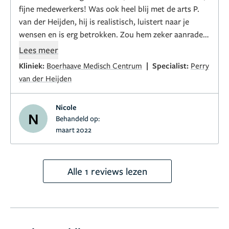
fijne medewerkers! Was ook heel blij met de arts P.
van der Heijden, hij is realistisch, luistert naar je
wensen en is erg betrokken. Zou hem zeker aanraden
als je een neuscorrectie overweegt.
Lees meer
|
Kliniek:
Boerhaave Medisch Centrum
Specialist:
Perry
van der Heijden
Nicole
N
Behandeld op:
maart 2022
Alle 1 reviews lezen