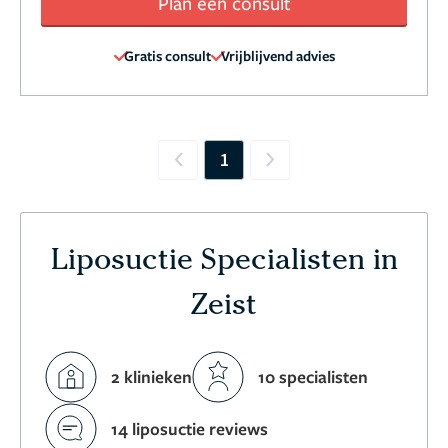
Plan een consult
Gratis consult
Vrijblijvend advies
1
Previous
Next
Liposuctie Specialisten in
Zeist
2 klinieken
10 specialisten
14 liposuctie reviews