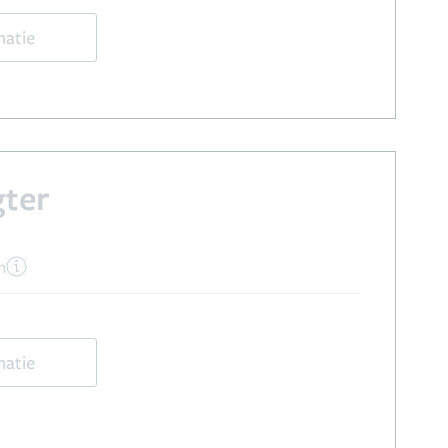
matie
gter
n
matie