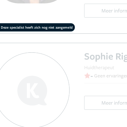
Meer infor
Deze specialist heeft zich nog niet aangemeld
Sophie Ri
Huidtherapeut
-
Geen ervaringe
Meer infor