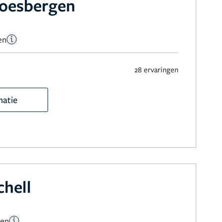
Soesbergen
en
n
28 ervaringen
matie
hell
gen