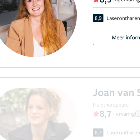
8,9
Laseronthare
Meer infor
Joan van 
Huidtherapeute
8,7
1 ervaring
8,7
Laseronthare