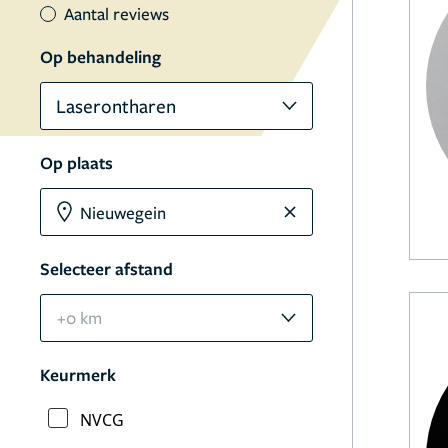
Aantal reviews
Op behandeling
Laserontharen
Op plaats
Selecteer afstand
+0 km
Keurmerk
NVCG