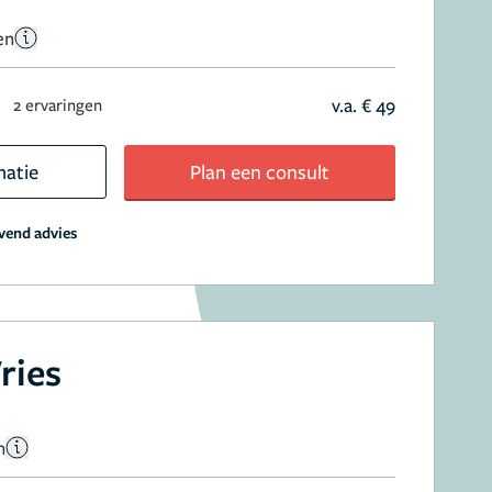
en
n
v.a. € 49
2 ervaringen
matie
Plan een consult
jvend advies
ries
n