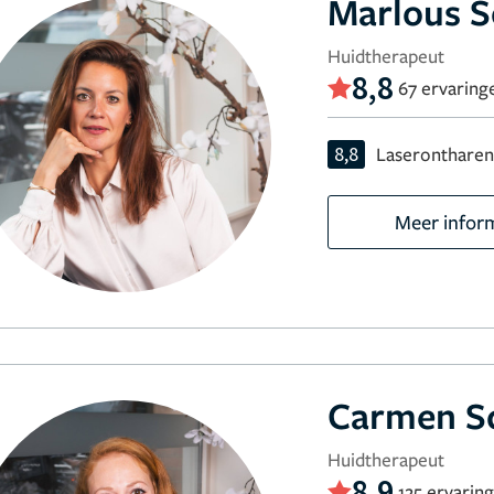
Marlous 
Huidtherapeut
8,8
67 ervaring
8,8
Laseronthare
Meer infor
Carmen Sc
Huidtherapeut
8,9
125 ervarin