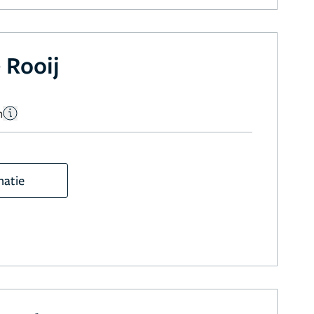
 Rooij
n
matie