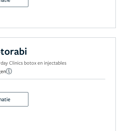
torabi
day Clinics botox en injectables
gen
matie