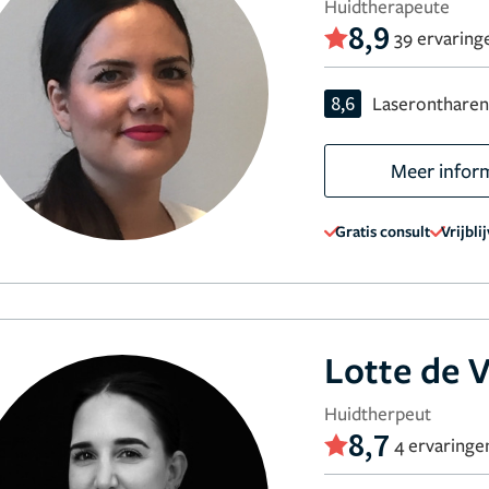
Huidtherapeute
8,9
39 ervaring
8,6
Laseronthare
Meer infor
Gratis consult
Vrijbli
Lotte de V
Huidtherpeut
8,7
4 ervaringe