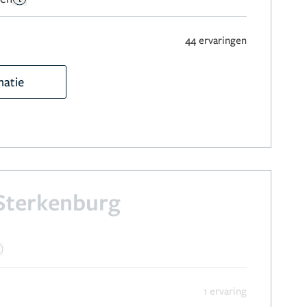
n
44 ervaringen
matie
Sterkenburg
n
1 ervaring