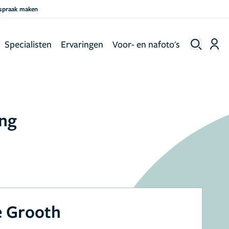
fspraak maken
Specialisten
Ervaringen
Voor- en nafoto's
ing
e Grooth