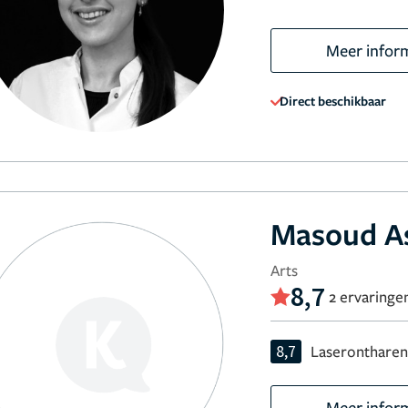
Meer infor
Direct beschikbaar
Masoud A
Arts
8,7
2 ervaringe
8,7
Laseronthare
Meer infor