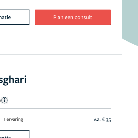
matie
Plan een consult
sghari
n
n
v.a. € 35
1 ervaring
matie