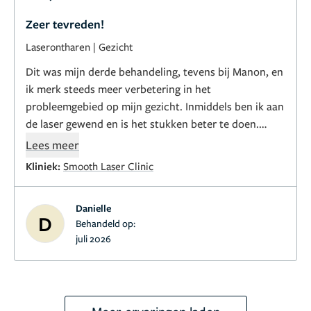
Zeer tevreden!
Laserontharen
|
Gezicht
Dit was mijn derde behandeling, tevens bij Manon, en
ik merk steeds meer verbetering in het
probleemgebied op mijn gezicht. Inmiddels ben ik aan
de laser gewend en is het stukken beter te doen.
Manon communiceert duidelijk over wat er staat te
Lees meer
gebeuren tijdens de behandeling en is snel en
Kliniek:
Smooth Laser Clinic
vakkundig. Ik raad de kliniek dan ook zeker aan!
Danielle
D
Behandeld op:
juli 2026