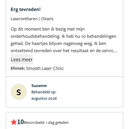
Erg tevreden!
Laserontharen
|
Oksels
Op dit moment ben ik bezig met mijn
onderhoudsbehandeling. Ik heb nu 10 behandelingen
gehad. De haartjes blijven nagenoeg weg. Ik ben
ontzettend tevreden over het resultaat en de service.
Ik zou het iedereen aanraden!
Lees meer
Kliniek:
Smooth Laser Clinic
Suzanne
S
Behandeld op:
augustus 2026
10
Beoordeeld: 1 dag geleden