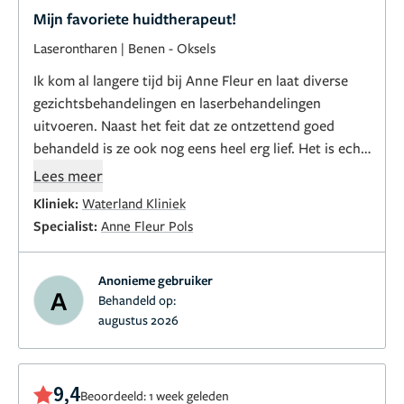
Mijn favoriete huidtherapeut!
Laserontharen
|
Benen
-
Oksels
Ik kom al langere tijd bij Anne Fleur en laat diverse
gezichtsbehandelingen en laserbehandelingen
uitvoeren. Naast het feit dat ze ontzettend goed
behandeld is ze ook nog eens heel erg lief. Het is echt
een uitje om bij haar in de stoel te liggen en de
Lees meer
resultaten zijn echt prachtig!
Kliniek:
Waterland Kliniek
Specialist:
Anne Fleur Pols
Anonieme gebruiker
A
Behandeld op:
augustus 2026
9,4
Beoordeeld: 1 week geleden