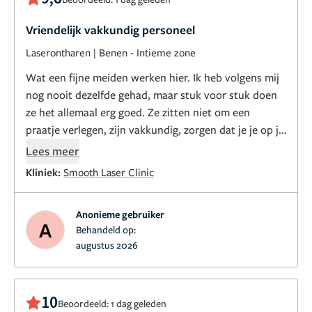
Vriendelijk vakkundig personeel
Laserontharen
|
Benen
-
Intieme zone
Wat een fijne meiden werken hier. Ik heb volgens mij
nog nooit dezelfde gehad, maar stuk voor stuk doen
ze het allemaal erg goed. Ze zitten niet om een
praatje verlegen, zijn vakkundig, zorgen dat je je op je
gemak voelt, professioneel etc etc. Ik ga sowieso
Lees meer
nergens anders naartoe voor een laserontharing.
Kliniek:
Smooth Laser Clinic
Anonieme gebruiker
A
Behandeld op:
augustus 2026
10
Beoordeeld: 1 dag geleden