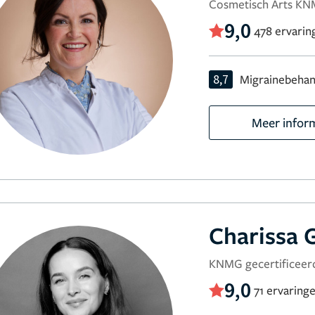
Cosmetisch Arts KN
9,0
478 ervarin
8,7
Migrainebehan
Meer infor
Charissa 
KNMG gecertificeerd
9,0
71 ervaring