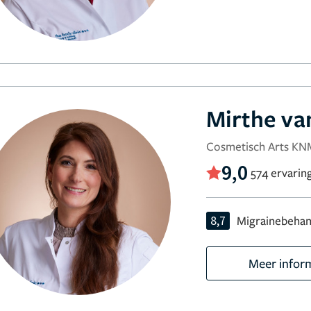
Mirthe va
Cosmetisch Arts KN
9,0
574 ervarin
8,7
Migrainebehan
Meer infor