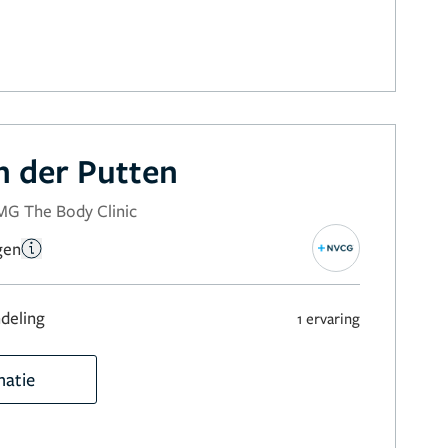
n der Putten
MG The Body Clinic
gen
deling
1 ervaring
matie