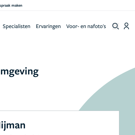
fspraak maken
Specialisten
Ervaringen
Voor- en nafoto's
 omgeving
Nijman