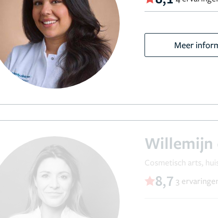
Meer infor
Willemijn 
Cosmetisch arts, hui
8,7
3 ervaringe