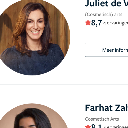
Juliet de 
(Cosmetisch) arts
8,7
4 ervaringe
Meer infor
Farhat Za
Cosmetisch Arts
8,1
4 ervaringe