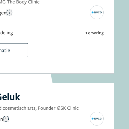
MG The Body Clinic
gen
deling
1 ervaring
matie
Geluk
 cosmetisch arts, Founder ØSK Clinic
en