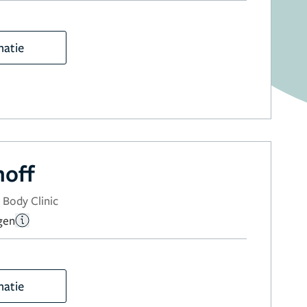
matie
hoff
 Body Clinic
gen
matie