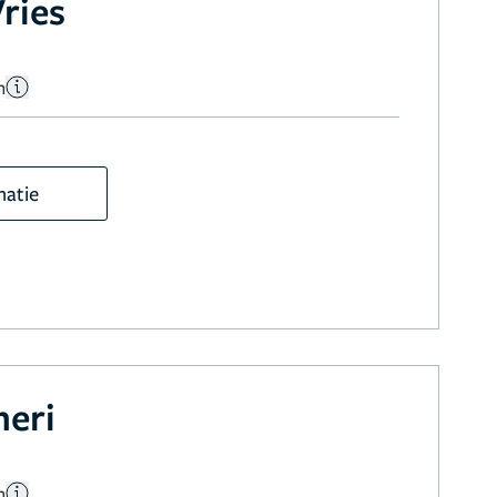
Vries
n
matie
heri
n