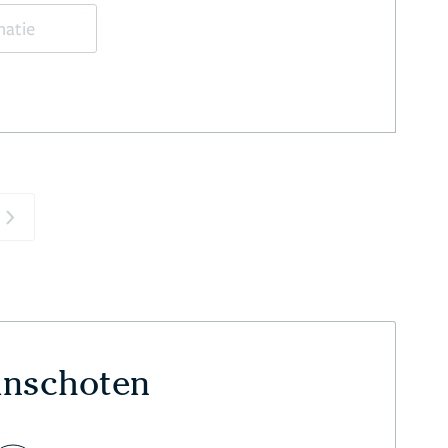
matie
Next
Linschoten