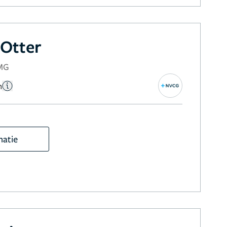
 Otter
NMG
n
matie