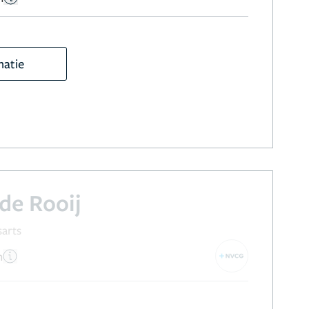
matie
de Rooij
sarts
n