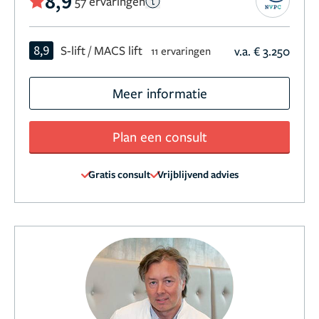
8,9
57 ervaringen
8,9
S-lift / MACS lift
v.a. € 3.250
11 ervaringen
Meer informatie
Plan een consult
Gratis consult
Vrijblijvend advies