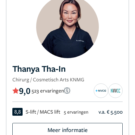
Thanya Tha-In
Chirurg / Cosmetisch Arts KNMG
9,0
523 ervaringen
8,8
S-lift / MACS lift
v.a. € 5.500
5 ervaringen
Meer informatie