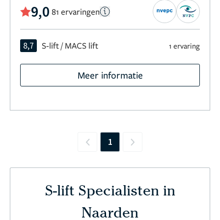
9,0
81 ervaringen
8,7
S-lift / MACS lift
1 ervaring
Meer informatie
1
Previous
Next
S-lift Specialisten in
Naarden