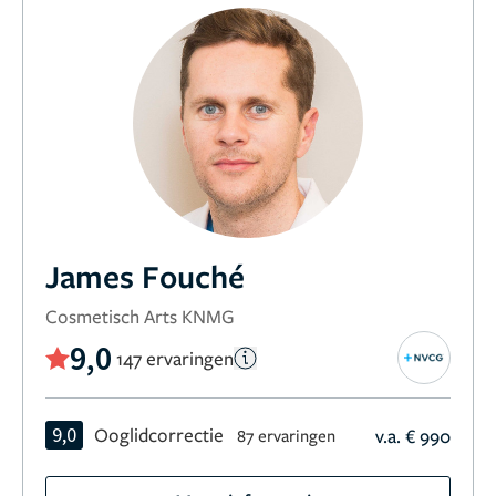
James Fouché
Cosmetisch Arts KNMG
9,0
147 ervaringen
9,0
Ooglidcorrectie
v.a. € 990
87 ervaringen