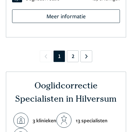
Meer informatie
1
2
Previous
Next
Ooglidcorrectie
Specialisten in Hilversum
3 klinieken
13 specialisten