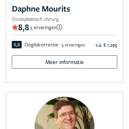
Daphne Mourits
Oculoplastisch chirurg
8,8
5 ervaringen
8,8
Ooglidcorrectie
v.a. € 1.295
5 ervaringen
Meer informatie