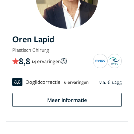
Oren Lapid
Plastisch Chirurg
8,8
14 ervaringen
8,8
Ooglidcorrectie
v.a. € 1.295
6 ervaringen
Meer informatie