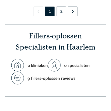
1
2
Previous
Next
Fillers-oplossen
Specialisten in Haarlem
0 klinieken
0 specialisten
9 fillers-oplossen reviews