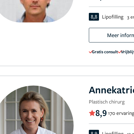
8,8
Lipofilling
3 e
Meer infor
Gratis consult
Vrijbli
Annekatri
Plastisch chirurg
8,9
170 ervarin
8,9
Lipofilling
12 