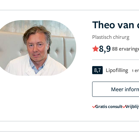
Theo van 
Plastisch chirurg
8,9
88 ervaring
8,7
Lipofilling
1 e
Meer infor
Gratis consult
Vrijbli