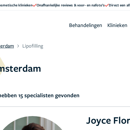
cosmetische klinieken
Onafhankelijke reviews & voor- en nafoto’s
Direct een a
Behandelingen
Klinieken
terdam
Lipofilling
 Amsterdam
ebben 15 specialisten gevonden
Joyce Flo