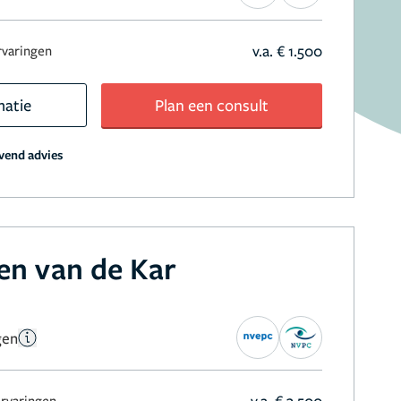
v.a. € 1.500
rvaringen
matie
Plan een consult
jvend advies
en van de Kar
gen
v.a. € 3.500
ervaringen