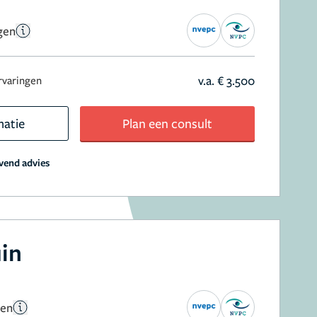
gen
v.a. € 3.500
rvaringen
matie
Plan een consult
jvend advies
uin
gen