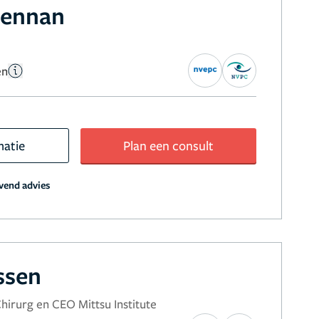
Lennan
en
matie
Plan een consult
jvend advies
ssen
Chirurg en CEO Mittsu Institute