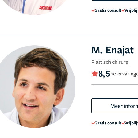
Gratis consult
Vrijbli
M. Enajat
Plastisch chirurg
8,5
10 ervaring
Meer infor
Gratis consult
Vrijbli