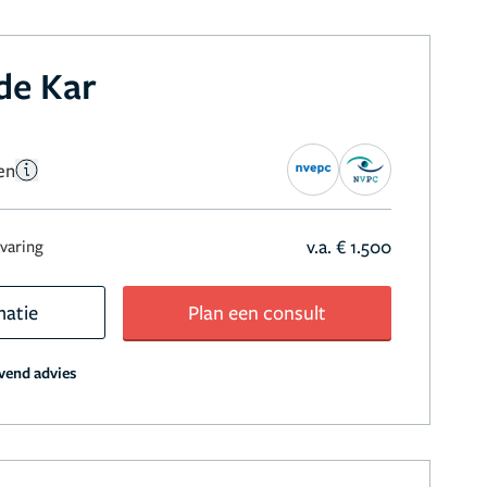
de Kar
en
v.a. € 1.500
rvaring
matie
Plan een consult
jvend advies