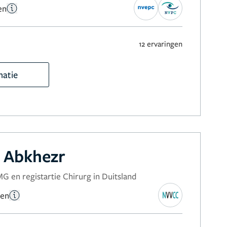
en
12 ervaringen
matie
Abkhezr
 en registartie Chirurg in Duitsland
gen