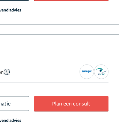
jvend advies
en
matie
Plan een consult
jvend advies