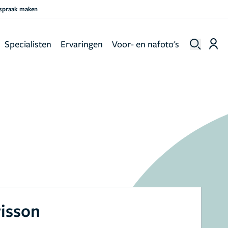
fspraak maken
Specialisten
Ervaringen
Voor- en nafoto's
risson