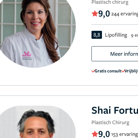
Plastisch chirurg
9,0
244 ervarin
8,8
Lipofilling
9 e
Meer infor
Gratis consult
Vrijbli
Shai Fort
Plastisch Chirurg
9,0
153 ervarin