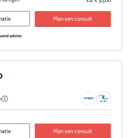
matie
Plan een consult
jvend advies
o
n
matie
Plan een consult