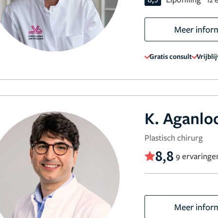
Meer infor
Gratis consult
Vrijbli
K. Aganlo
Plastisch chirurg
8,8
9 ervaringe
Meer infor