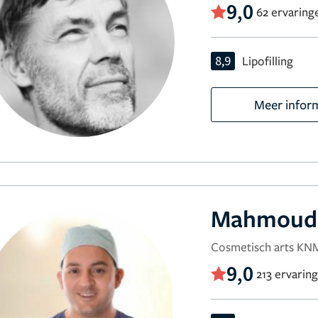
9,0
62 ervaring
8,9
Lipofilling
Meer infor
Mahmoud 
Cosmetisch arts KNMG
9,0
213 ervarin