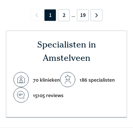
1
2
19
...
Previous
Next
Specialisten in
Amstelveen
70 klinieken
186 specialisten
15105 reviews