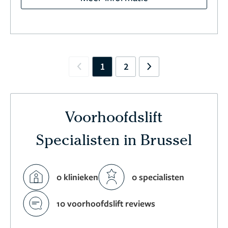
1
2
Previous
Next
Voorhoofdslift
Specialisten in Brussel
0 klinieken
0 specialisten
10 voorhoofdslift reviews