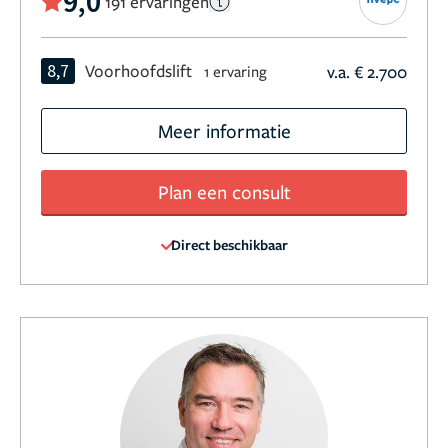
9,0
191 ervaringen
8,7
Voorhoofdslift
v.a. € 2.700
1 ervaring
Meer informatie
Plan een consult
Direct beschikbaar