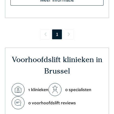
1
Previous
Next
Voorhoofdslift klinieken in
Brussel
1 klinieken
0 specialisten
0 voorhoofdslift reviews