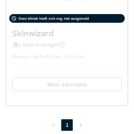
Deze kliniek heeft zich nog niet aangemeld
Skinwizard
-
Geen ervaringen
Meerten Verhoffstraat 2B, Breda
Meer informatie
1
Previous
Next