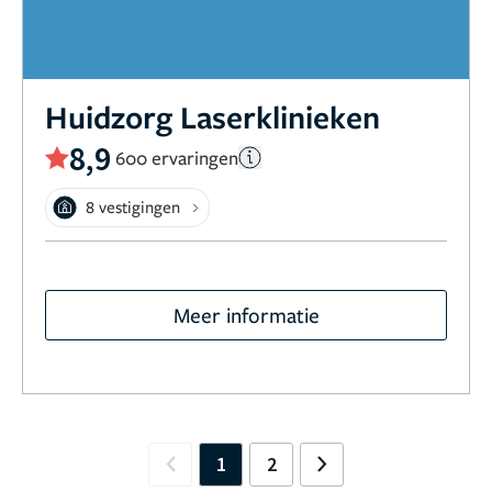
Huidzorg Laserklinieken
8,9
600 ervaringen
8 vestigingen
Meer informatie
1
2
Previous
Next