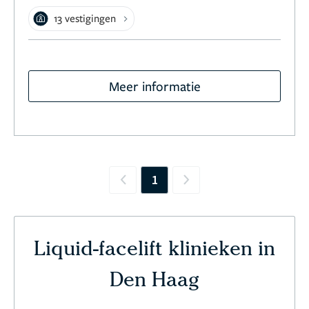
13 vestigingen
Meer informatie
1
Previous
Next
Liquid-facelift klinieken in
Den Haag