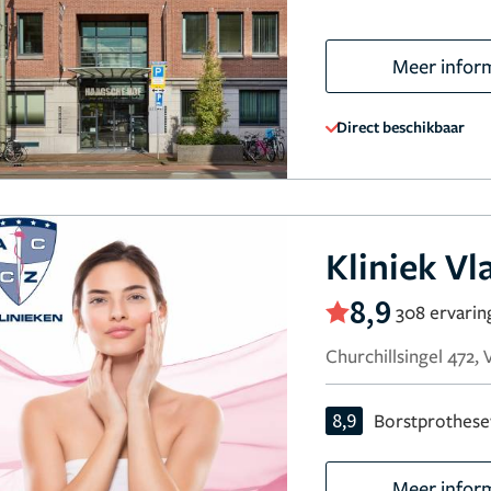
Meer infor
Direct beschikbaar
Kliniek V
8,9
308 ervarin
Churchillsingel 472,
8,9
Borstprothese
Meer infor