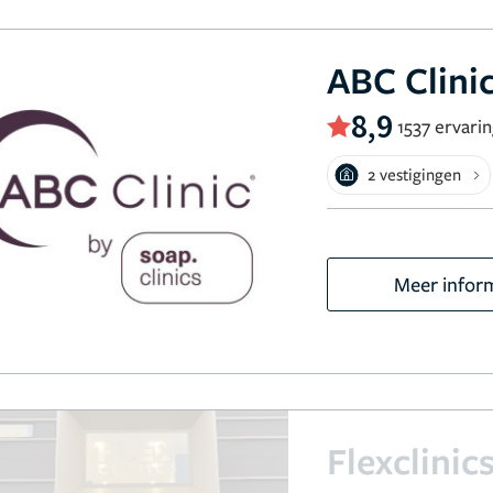
ABC Clini
8,9
1537 ervari
2 vestigingen
Meer infor
Flexclinic