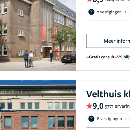
2 vestigingen
Meer infor
Gratis consult
Vrijbli
Velthuis k
9,0
5771 ervari
8 vestigingen