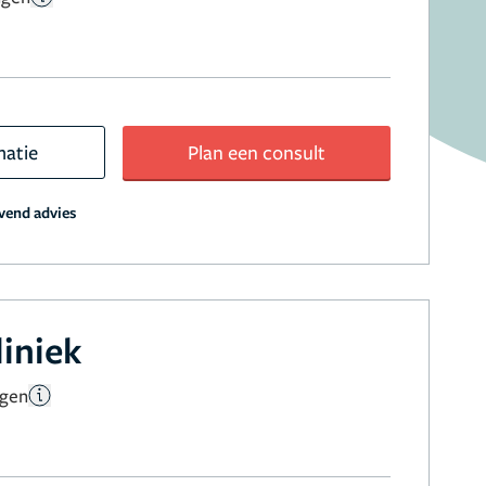
matie
Plan een consult
jvend advies
liniek
ngen