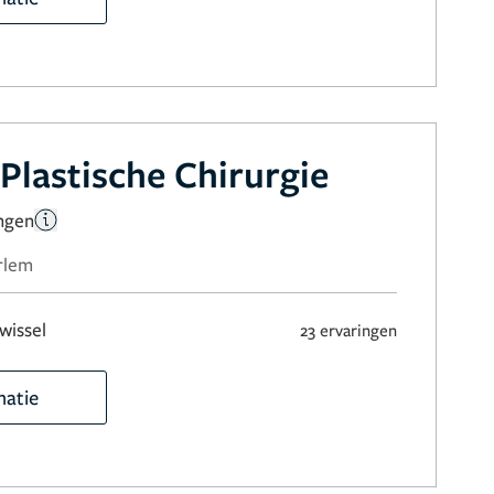
Plastische Chirurgie
ingen
rlem
wissel
23 ervaringen
matie