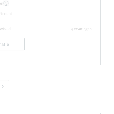
en
Utrecht
wissel
4 ervaringen
matie
Next