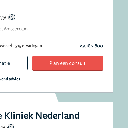
ingen
80, Amsterdam
wissel
v.a. € 2.800
315 ervaringen
matie
Plan een consult
jvend advies
 Kliniek Nederland
ngen