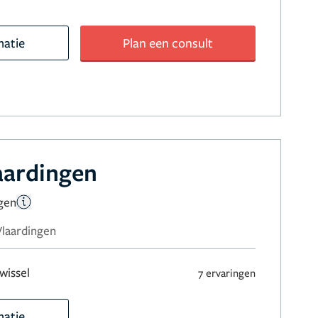
matie
Plan een consult
laardingen
gen
 Vlaardingen
wissel
7 ervaringen
matie