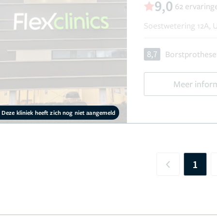
9,0
62 ervaring
Soestwetering 12A, 
8,7
Borstprothese
Meer infor
Deze kliniek heeft zich nog niet aangemeld
1
Previous