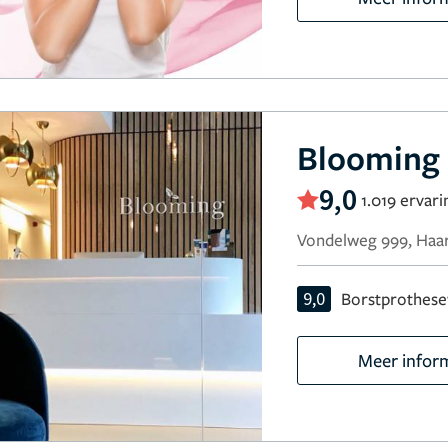
Blooming 
9,0
1.019 ervar
Vondelweg 999, Haa
9,0
Borstprothese
Meer infor