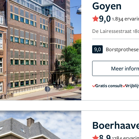
Goyen
9,0
1.834 ervar
De Lairessestraat 1
9,0
Borstprothese
Meer infor
Gratis consult
Vrijbli
Boerhaave
8,9
1284 ervari