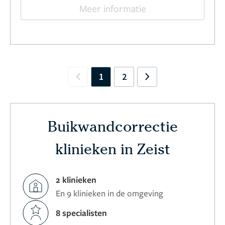
Meer informatie
1
2
Previous
Next
Buikwandcorrectie
klinieken in Zeist
2 klinieken
En 9 klinieken in de omgeving
8 specialisten