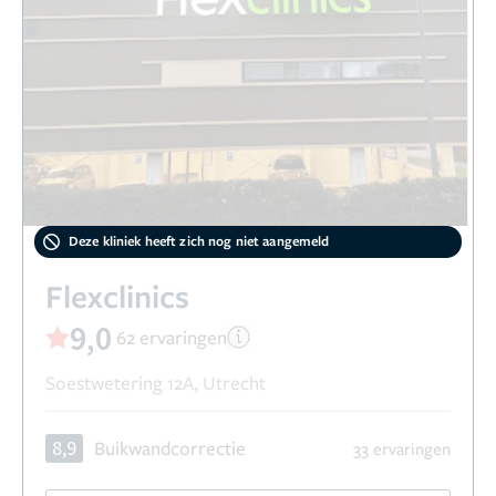
Deze kliniek heeft zich nog niet aangemeld
Flexclinics
9,0
62 ervaringen
Soestwetering 12A, Utrecht
8,9
Buikwandcorrectie
33 ervaringen