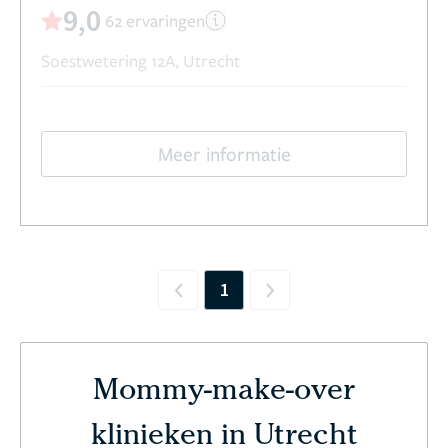
9,0
62 ervaringen
Soestwetering 12A, Utrecht
Meer informatie
1
Previous
Next
Mommy-make-over
klinieken in Utrecht