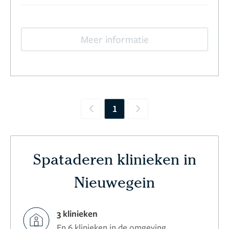
Meer informatie
1
Previous
Next
Spataderen klinieken in
Nieuwegein
3 klinieken
En 6 klinieken in de omgeving