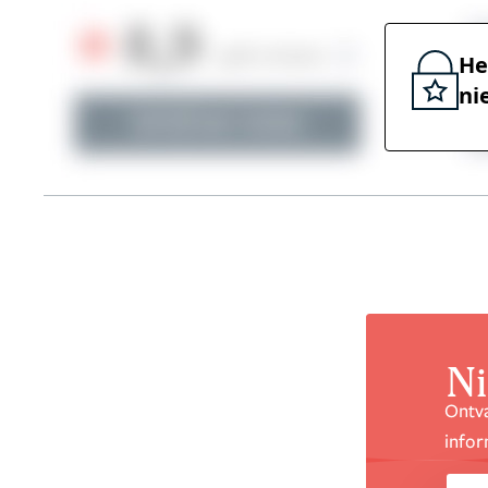
He
ni
Ni
Ontva
infor