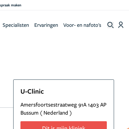
fspraak maken
Specialisten
Ervaringen
Voor- en nafoto's
U-Clinic
Amersfoortsestraatweg 91A 1403 AP
Bussum ( Nederland )
Dit is mijn kliniek