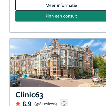
Meer informatie
Plan een consult
Clinic63
8,9
(318 reviews)