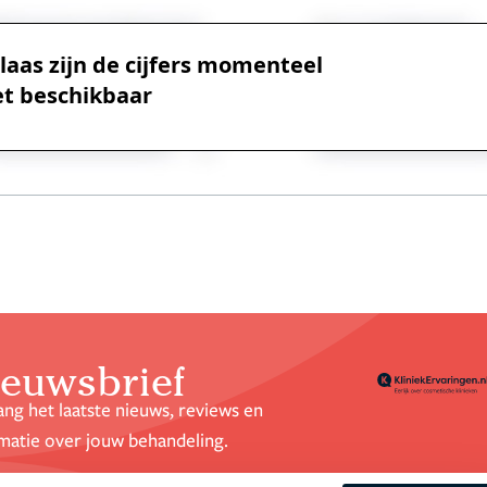
laas zijn de cijfers momenteel
et beschikbaar
euwsbrief
ng het laatste nieuws, reviews en
matie over jouw behandeling.