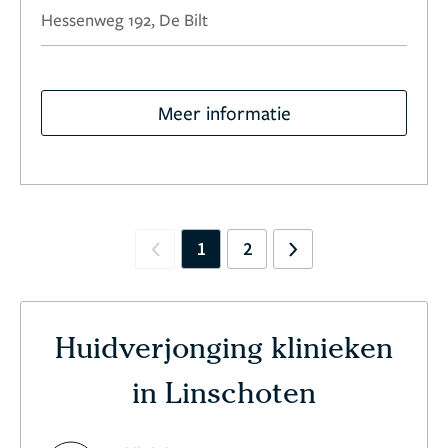
Hessenweg 192, De Bilt
Meer informatie
1
2
Previous
Next
Huidverjonging klinieken
in Linschoten